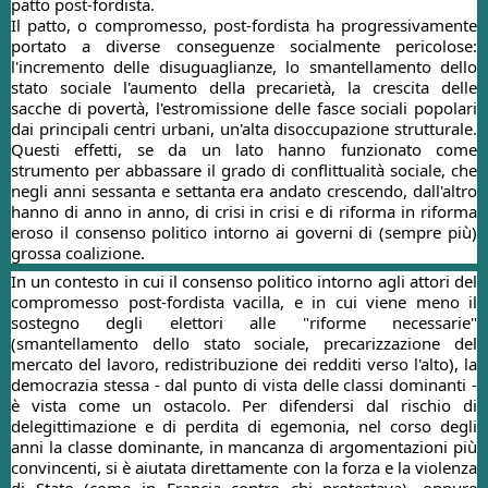
patto post-fordista.
Il patto, o compromesso, post-fordista ha progressivamente
portato a diverse conseguenze socialmente pericolose:
l'incremento delle disuguaglianze, lo smantellamento dello
stato sociale l'aumento della precarietà, la crescita delle
sacche di povertà, l'estromissione delle fasce sociali popolari
dai principali centri urbani, un'alta disoccupazione strutturale.
Questi effetti, se da un lato hanno funzionato come
strumento per abbassare il grado di conflittualità sociale, che
negli anni sessanta e settanta era andato crescendo, dall'altro
hanno di anno in anno, di crisi in crisi e di riforma in riforma
eroso il consenso politico intorno ai governi di (sempre più)
grossa coalizione.
In un contesto in cui il consenso politico intorno agli attori del
compromesso post-fordista vacilla, e in cui viene meno il
sostegno degli elettori alle "riforme necessarie"
(smantellamento dello stato sociale, precarizzazione del
mercato del lavoro, redistribuzione dei redditi verso l'alto), la
democrazia stessa - dal punto di vista delle classi dominanti -
è vista come un ostacolo. Per difendersi dal rischio di
delegittimazione e di perdita di egemonia, nel corso degli
anni la classe dominante, in mancanza di argomentazioni più
convincenti, si è aiutata direttamente con la forza e la violenza