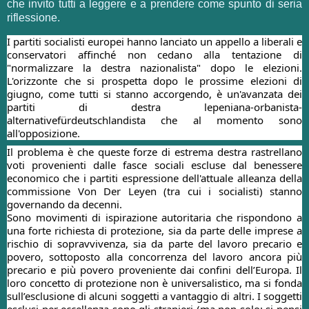
che invito tutti a leggere e a prendere come spunto di seria
riflessione.
I partiti socialisti europei hanno lanciato un appello a liberali e
conservatori affinché non cedano alla tentazione di
"normalizzare la destra nazionalista" dopo le elezioni.
L'orizzonte che si prospetta dopo le prossime elezioni di
giugno, come tutti si stanno accorgendo, è un'avanzata dei
partiti di destra lepeniana-orbanista-
alternativefürdeutschlandista che al momento sono
all'opposizione.
Il problema è che queste forze di estrema destra rastrellano
voti provenienti
dalle fasce sociali escluse dal benessere
economico che i partiti espressione dell'attuale alleanza della
commissione Von Der Leyen (tra cui i socialisti) stanno
governando da decenni.
Sono movimenti di ispirazione autoritaria che rispondono a
una forte richiesta di protezione, sia da parte delle imprese a
rischio di sopravvivenza, sia da parte del lavoro precario e
povero, sottoposto alla concorrenza del lavoro ancora più
precario e più povero proveniente dai confini dell’Europa. Il
loro concetto di protezione non è universalistico, ma si fonda
sull’esclusione di alcuni soggetti a vantaggio di altri. I soggetti
esclusi per eccellenza sono gli stranieri (ma non solo: si pensi