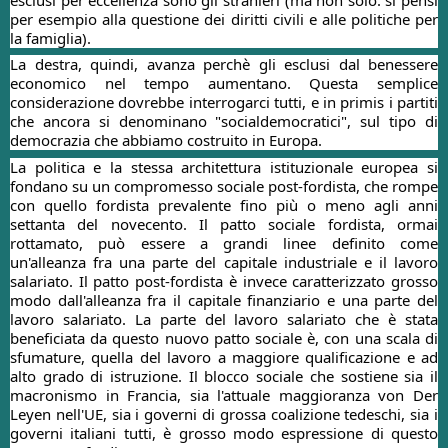
per esempio alla questione dei diritti civili e alle politiche per
la famiglia).
La destra, quindi, avanza perchè gli esclusi dal benessere
economico nel tempo aumentano. Questa semplice
considerazione dovrebbe interrogarci tutti, e in primis i partiti
che ancora si denominano "socialdemocratici", sul tipo di
democrazia che abbiamo costruito in Europa.
La politica e la stessa architettura istituzionale europea si
fondano su un compromesso sociale post-fordista, che rompe
con quello fordista prevalente fino più o meno agli anni
settanta del novecento. Il patto sociale fordista, ormai
rottamato, può essere a grandi linee definito come
un'alleanza fra una parte del capitale industriale e il lavoro
salariato. Il patto post-fordista è invece caratterizzato grosso
modo dall'alleanza fra il capitale finanziario e una parte del
lavoro salariato. La parte del lavoro salariato che è stata
beneficiata da questo nuovo patto sociale è, con una scala di
sfumature, quella del lavoro a maggiore qualificazione e ad
alto grado di istruzione. Il blocco sociale che sostiene sia il
macronismo in Francia, sia l'attuale maggioranza von Der
Leyen nell'UE, sia i governi di grossa coalizione tedeschi, sia i
governi italiani tutti, è grosso modo espressione di questo