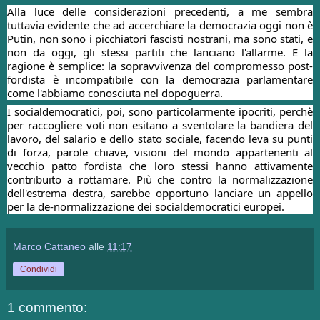
Alla luce delle considerazioni precedenti, a me sembra
tuttavia evidente che ad accerchiare la democrazia oggi non è
Putin, non sono i picchiatori fascisti nostrani, ma sono stati, e
non da oggi, gli stessi partiti che lanciano l'allarme. E la
ragione è semplice: la sopravvivenza del compromesso post-
fordista è incompatibile con la democrazia parlamentare
come l'abbiamo conosciuta nel dopoguerra.
I socialdemocratici, poi, sono particolarmente ipocriti, perchè
per raccogliere voti non esitano a sventolare la bandiera del
lavoro, del salario e dello stato sociale, facendo leva su punti
di forza, parole chiave, visioni del mondo appartenenti al
vecchio patto fordista che loro stessi hanno attivamente
contribuito a rottamare. Più che contro la normalizzazione
dell'estrema destra, sarebbe opportuno lanciare un appello
per la de-normalizzazione dei socialdemocratici europei.
Marco Cattaneo
alle
11:17
Condividi
1 commento: